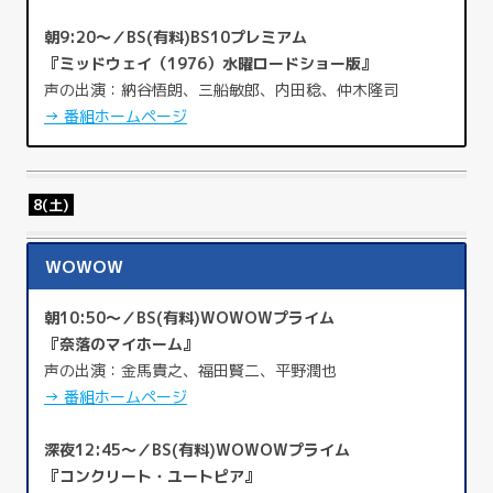
朝9:20～／BS(有料)BS10プレミアム
『ミッドウェイ（1976）水曜ロードショー版』
声の出演：納谷悟朗、三船敏郎、内田稔、仲木隆司
→ 番組ホームページ
8(土)
WOWOW
朝10:50～／BS(有料)WOWOWプライム
『奈落のマイホーム』
声の出演：金馬貴之、福田賢二、平野潤也
→ 番組ホームページ
深夜12:45～／BS(有料)WOWOWプライム
『コンクリート・ユートピア』