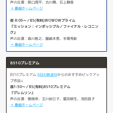
声の出演：阪口周平、古川慎、石上静香
→ 番組ホームページ
夜 8:05～／BS(有料)WOWOWプライム
『ミッション：インポッシブル／ファイナル・レコニン
グ』
声の出演：森川智之、園崎未恵、手塚秀彰
→ 番組ホームページ
BS10プレミアム
BS10プレミアム
8日の放送分
からのおすすめピックアッ
プ作品↓
昼1:50～／BS(有料)BS10プレミアム
『グレムリン』
声の出演：関俊彦、玉川紗己子、富田耕生、池田昌子
→ 番組ホームページ