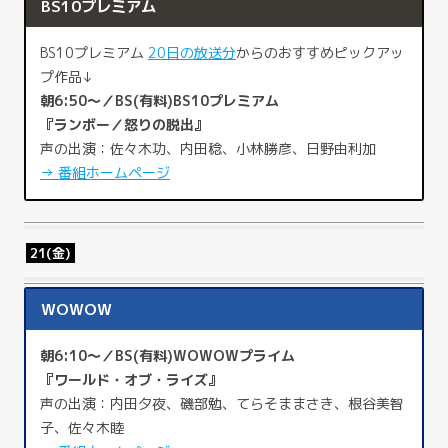
BS10プレミアム
BS10プレミアム
20日の放送分
からのおすすめピックアッ
プ作品↓
朝6:50～／BS(有料)BS10プレミアム
『ランボー／怒りの脱出』
声の出演：佐々木功、内田稔、小林勝彦、日野由利加
→ 番組ホームページ
21(金)
WOWOW
朝6:10～／BS(有料)WOWOWプライム
『ワールド・オブ・ライズ』
声の出演：内田夕夜、磯部勉、てらそままさき、根谷美智
子、佐々木睦