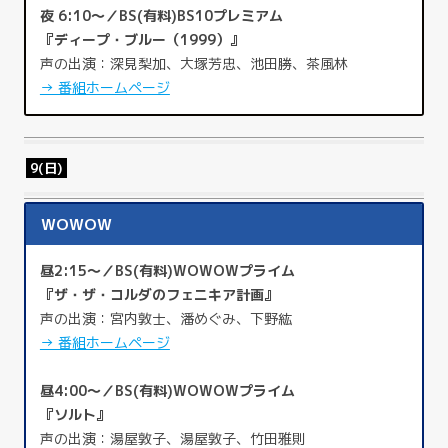
夜 6:10～／BS(有料)BS10プレミアム
『ディープ・ブルー（1999）』
声の出演：深見梨加、大塚芳忠、池田勝、茶風林
→ 番組ホームページ
9(日)
WOWOW
昼2:15～／BS(有料)WOWOWプライム
『ザ・ザ・コルダのフェニキア計画』
声の出演：宮内敦士、潘めぐみ、下野紘
→ 番組ホームページ
昼4:00～／BS(有料)WOWOWプライム
『ソルト』
声の出演：湯屋敦子、湯屋敦子、竹田雅則