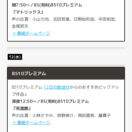
朝7:50～／BS(有料)BS10プレミアム
『マトリックス』
声の出演：小山力也、玄田哲章、日野由利加、中田和宏、
金尾哲夫
→ 番組ホームページ
12(水)
BS10プレミアム
BS10プレミアム
12日の放送分
からのおすすめピックアッ
プ作品↓
深夜12:50～／BS(有料)BS10プレミアム
『死霊館』
声の出演：小林さやか、咲野俊介、飛田展男、藤貴子
→ 番組ホームページ