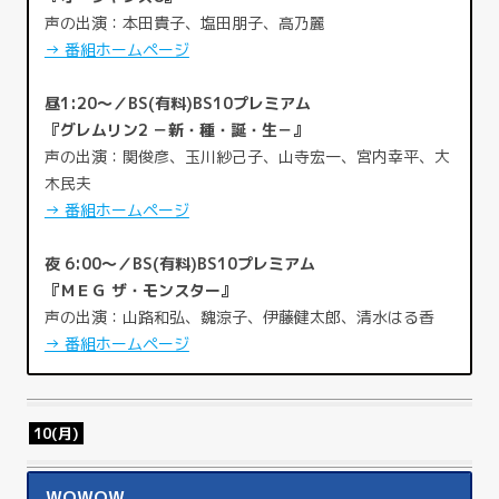
声の出演：本田貴子、塩田朋子、高乃麗
→ 番組ホームページ
昼1:20～／BS(有料)BS10プレミアム
『グレムリン2 －新・種・誕・生－』
声の出演：関俊彦、玉川紗己子、山寺宏一、宮内幸平、大
木民夫
→ 番組ホームページ
夜 6:00～／BS(有料)BS10プレミアム
『ＭＥＧ ザ・モンスター』
声の出演：山路和弘、魏涼子、伊藤健太郎、清水はる香
→ 番組ホームページ
10(月)
WOWOW