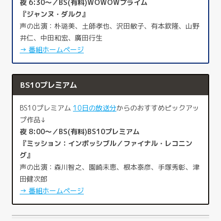
夜 6:30～／BS(有料)WOWOWプライム
『ジャンヌ・ダルク』
声の出演：朴璐美、土師孝也、沢田敏子、有本欽隆、山野
井仁、中田和宏、廣田行生
→ 番組ホームページ
BS10プレミアム
BS10プレミアム
10日の放送分
からのおすすめピックアッ
プ作品↓
夜 8:00～／BS(有料)BS10プレミアム
『ミッション：インポッシブル／ファイナル・レコニン
グ』
声の出演：森川智之、園崎未恵、根本泰彦、手塚秀彰、津
田健次郎
→ 番組ホームページ