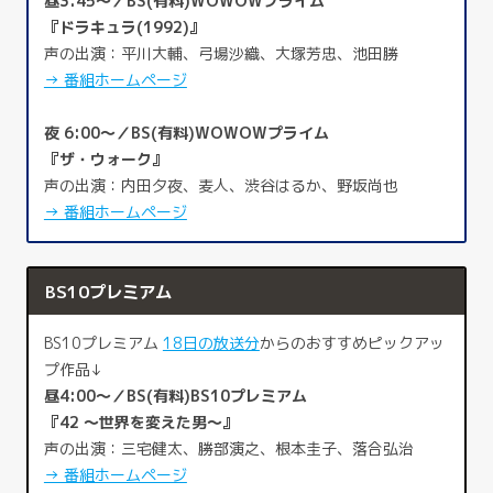
昼3:45～／BS(有料)WOWOWプライム
『ドラキュラ(1992)』
声の出演：平川大輔、弓場沙織、大塚芳忠、池田勝
→ 番組ホームページ
夜 6:00～／BS(有料)WOWOWプライム
『ザ・ウォーク』
声の出演：内田夕夜、麦人、渋谷はるか、野坂尚也
→ 番組ホームページ
BS10プレミアム
BS10プレミアム
18日の放送分
からのおすすめピックアッ
プ作品↓
昼4:00～／BS(有料)BS10プレミアム
『42 ～世界を変えた男～』
声の出演：三宅健太、勝部演之、根本圭子、落合弘治
→ 番組ホームページ