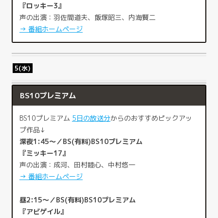
『ロッキー3』
声の出演：羽佐間道夫、飯塚昭三、内海賢二
→ 番組ホームページ
5(水)
BS10プレミアム
BS10プレミアム
5日の放送分
からのおすすめピックアッ
プ作品↓
深夜1:45～／BS(有料)BS10プレミアム
『ミッキー17』
声の出演：成河、田村睦心、中村悠一
→ 番組ホームページ
昼2:15～／BS(有料)BS10プレミアム
『アビゲイル』