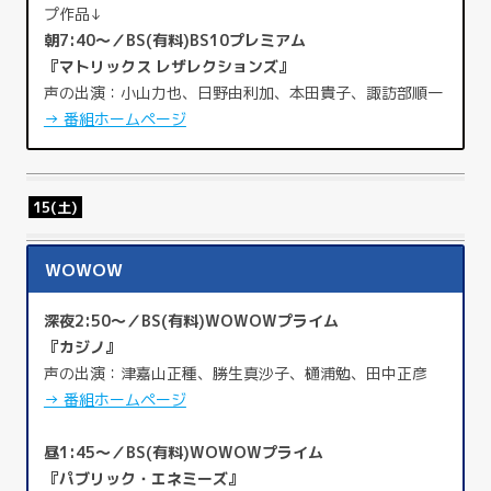
プ作品↓
朝7:40～／BS(有料)BS10プレミアム
『マトリックス レザレクションズ』
声の出演：小山力也、日野由利加、本田貴子、諏訪部順一
→ 番組ホームページ
15(土)
WOWOW
深夜2:50～／BS(有料)WOWOWプライム
『カジノ』
声の出演：津嘉山正種、勝生真沙子、樋浦勉、田中正彦
→ 番組ホームページ
昼1:45～／BS(有料)WOWOWプライム
『パブリック・エネミーズ』