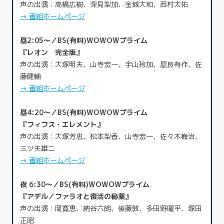
声の出演：高橋広樹、深見梨加、金城大和、西村太佑
→ 番組ホームページ
昼2:05～／BS(有料)WOWOWプライム
『レオン 完全版』
声の出演：大塚明夫、山寺宏一、宇山玲加、屋良有作、佐
藤健輔
→ 番組ホームページ
昼4:20～／BS(有料)WOWOWプライム
『フィフス・エレメント』
声の出演：大塚芳忠、松本梨香、山寺宏一、佐々木梅治、
三ツ矢雄二
→ 番組ホームページ
夜 6:30～／BS(有料)WOWOWプライム
『アデル／ファラオと復活の秘薬』
声の出演：岡寛恵、納谷六朗、後藤敦、多田野曜平、塚田
正昭