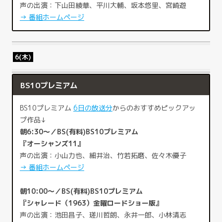
声の出演：下山田綾華、平川大輔、坂本悠里、宮崎遊
→ 番組ホームページ
6(木)
BS10プレミアム
BS10プレミアム
6日の放送分
からのおすすめピックアッ
プ作品↓
朝6:30～／BS(有料)BS10プレミアム
『オーシャンズ11』
声の出演：小山力也、細井治、竹若拓磨、佐々木優子
→ 番組ホームページ
朝10:00～／BS(有料)BS10プレミアム
『シャレード（1963）金曜ロードショー版』
声の出演：池田昌子、瑳川哲朗、永井一郎、小林清志