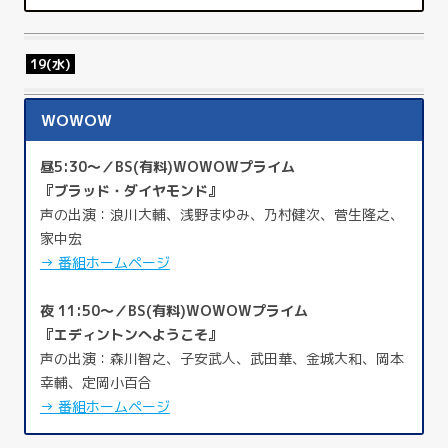
19(水)
WOWOW
昼5:30～／BS(有料)WOWOWプライム
『ブラッド・ダイヤモンド』
声の出演：浪川大輔、浅野まゆみ、乃村健次、菅生隆之、
家中宏
→ 番組ホームページ
夜 11:50～／BS(有料)WOWOWプライム
『エディントンへようこそ』
声の出演：森川智之、子安武人、武田華、金城大和、岡本
幸輔、定岡小百合
→ 番組ホームページ