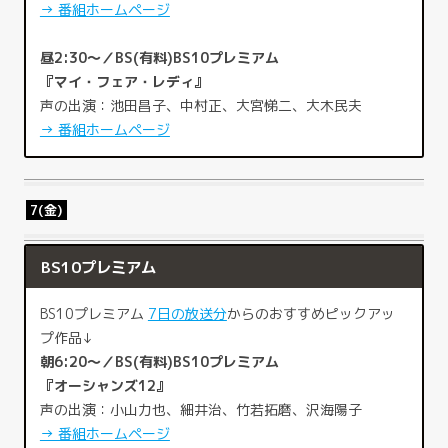
→ 番組ホームページ
昼2:30～／BS(有料)BS10プレミアム
『マイ・フェア・レディ』
声の出演：池田昌子、中村正、大宮悌二、大木民夫
→ 番組ホームページ
7(金)
BS10プレミアム
BS10プレミアム
7日の放送分
からのおすすめピックアッ
プ作品↓
朝6:20～／BS(有料)BS10プレミアム
『オーシャンズ12』
声の出演：小山力也、細井治、竹若拓磨、沢海陽子
→ 番組ホームページ