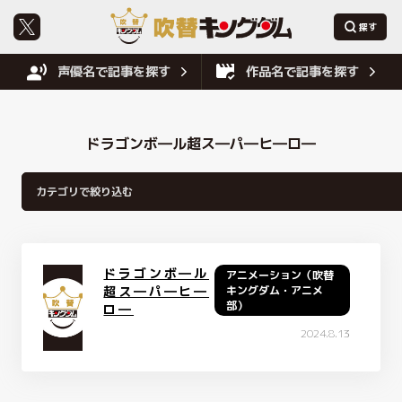
声優名で記事を探す
作品名で記事を探す
ドラゴンボ―ル超ス―パ―ヒ―ロ―
ドラゴンボ―ル
アニメーション（吹替
超ス―パ―ヒ―
キングダム・アニメ
部）
ロ―
2024.8.13