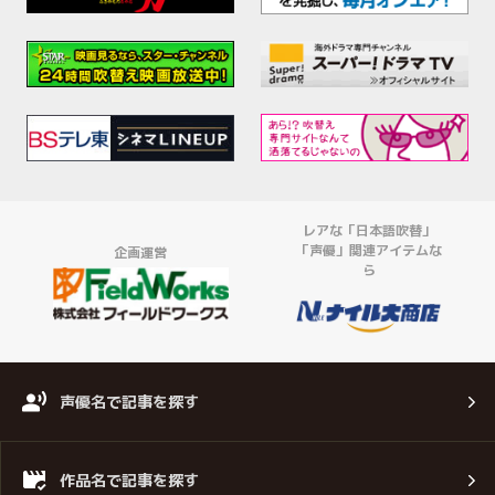
レアな「日本語吹替」
「声優」関連アイテムな
企画運営
ら
声優名で記事を探す
作品名で記事を探す