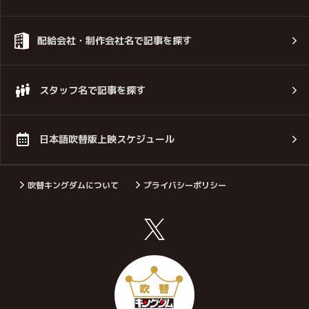
配給会社・制作会社名で記事を探す
スタッフ名で記事を探す
日本語吹替版上映スケジュール
吹替キングダムについて
プライバシーポリシー