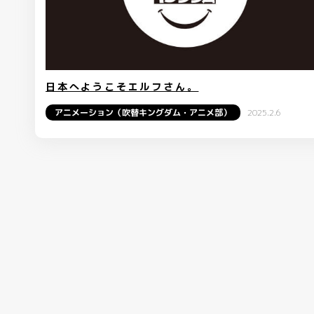
日本へようこそエルフさん。
アニメーション（吹替キングダム・アニメ部）
2025.2.6