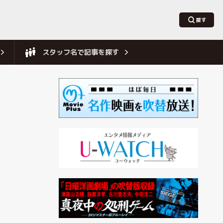
スタッフ名で記事を探す