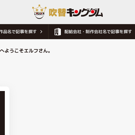
作品名で記事を探す
配給会社・制作会社名で記事を探す
へようこそエルフさん。