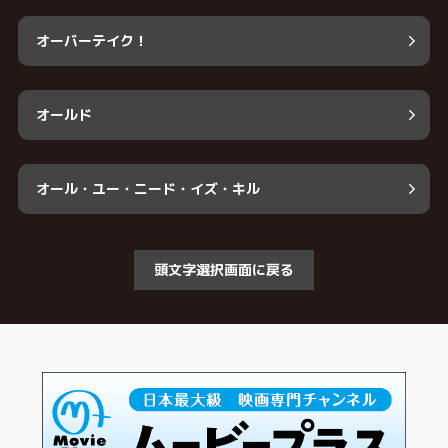
オーバーテイク！
オールド
オール・ユー・ニード・イズ・キル
頭文字選択画面に戻る