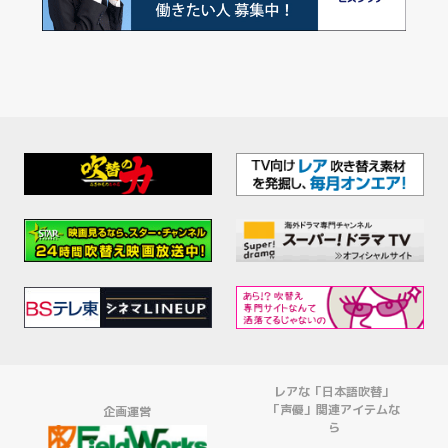
レアな「日本語吹替」
「声優」関連アイテムな
企画運営
ら