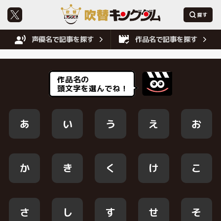
声優名で記事を探す
作品名で記事を探す
作品名の
頭文字を選んでね！
あ
い
う
え
お
か
き
く
け
こ
さ
し
す
せ
そ