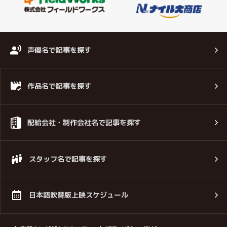
声優名で記事を探す
作品名で記事を探す
配給会社・制作会社名で記事を探す
スタッフ名で記事を探す
日本語吹替版上映スケジュール