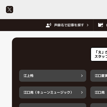
声優名で記事を探す
「え」
スタッ
江上怜
江口夏
江口亮（キューンミュージック）
江口亮