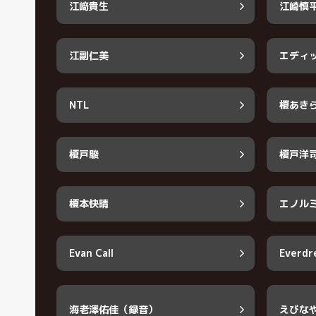
江﨑貴生
江崎慎
江副仁美
エディ
NTL
榎あき
榎戸駿
榎戸洋
榎本快晴
エノル
Evan Call
Everdr
海老澤佑佳（録音）
えびな