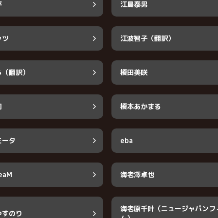
平
江島泰男
ッツ
江波智子（翻訳）
ら（翻訳）
榎田美咲
司
榎本あかまる
ミータ
eba
eaM
海老澤卓也
海老原千叶（ニュージャパンフ
やすのり