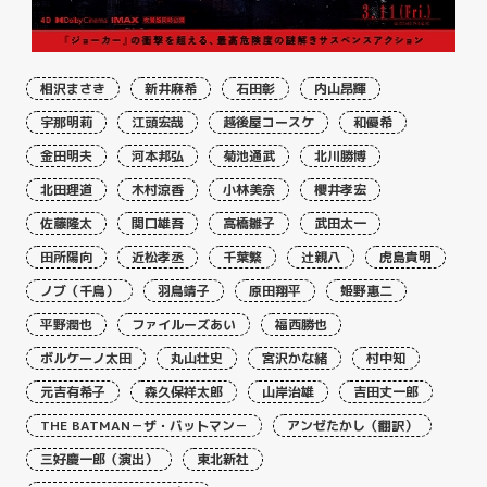
相沢まさき
新井麻希
石田彰
内山昂輝
宇那明莉
江頭宏哉
越後屋コースケ
和優希
金田明夫
河本邦弘
菊池通武
北川勝博
北田理道
木村涼香
小林美奈
櫻井孝宏
佐藤隆太
関口雄吾
高橋雛子
武田太一
田所陽向
近松孝丞
千葉繁
辻親八
虎島貴明
ノブ（千鳥）
羽鳥靖子
原田翔平
姫野惠二
平野潤也
ファイルーズあい
福西勝也
ボルケーノ太田
丸山壮史
宮沢かな緒
村中知
元吉有希子
森久保祥太郎
山岸治雄
吉田丈一郎
THE BATMAN－ザ・バットマン－
アンゼたかし（翻訳）
三好慶一郎（演出）
東北新社