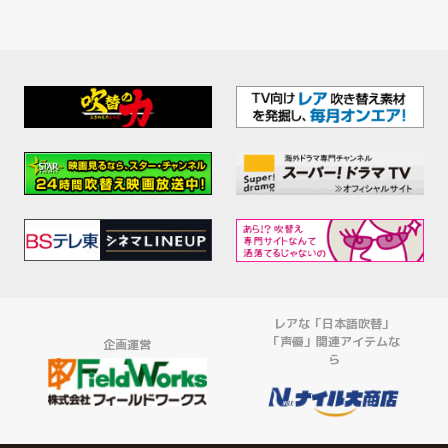
レアな「日本語吹替」
「声優」関連アイテムな
企画運営
ら