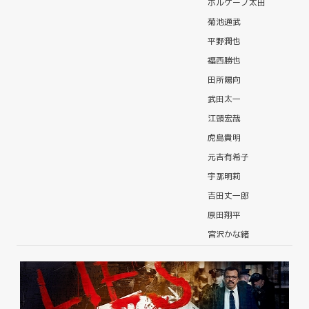
ボルケーノ太田
菊池通武
平野潤也
福西勝也
田所陽向
武田太一
江頭宏哉
虎島貴明
元吉有希子
宇那明莉
吉田丈一郎
原田翔平
宮沢かな緒