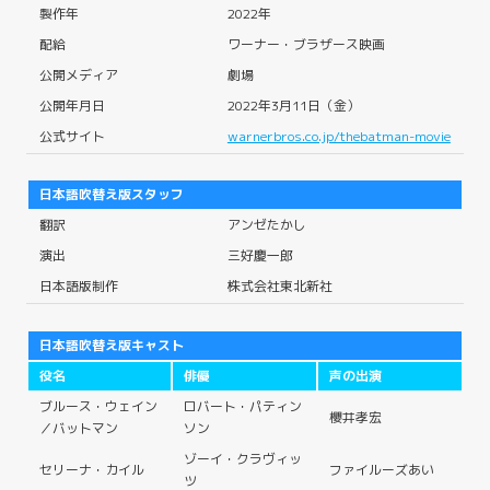
製作年
2022年
配給
ワーナー・ブラザース映画
公開メディア
劇場
公開年月日
2022年3月11日（金）
公式サイト
warnerbros.co.jp/thebatman-movie
日本語吹替え版スタッフ
翻訳
アンゼたかし
演出
三好慶一郎
日本語版制作
株式会社東北新社
日本語吹替え版キャスト
役名
俳優
声の出演
ブルース・ウェイン
ロバート・パティン
櫻井孝宏
／バットマン
ソン
ゾーイ・クラヴィッ
セリーナ・カイル
ファイルーズあい
ツ