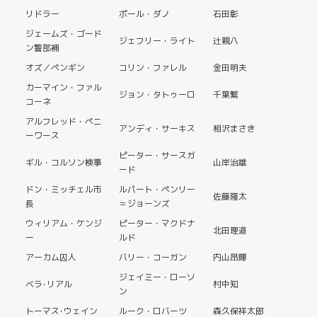
リドラー
ポール・ダノ
石田彰
ジェームズ・ゴード
ジェフリー・ライト
辻󠄀親八
ン警部補
オズ／ペンギン
コリン・ファレル
金田明夫
カーマイン・ファル
ジョン・タトゥーロ
千葉繁
コーネ
アルフレッド・ペニ
アンディ・サーキス
相沢まさき
ーワース
ピーター・サースガ
ギル・コルソン検事
山岸治雄
ード
ドン・ミッチェル市
ルパート・ペンリー
佐藤隆太
長
＝ジョーンズ
ウィリアム・ケンジ
ピーター・マクドナ
北田理道
ー
ルド
アーカム囚人
バリー・コーガン
内山昂輝
ジェイミー・ローソ
ベラ･リアル
村中知
ン
トーマス･ウェイン
ルーク・ロバーツ
森久保祥太郎