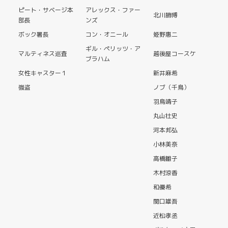
ピート・サベージ本
アレックス・ファー
北川勝博
部長
ンズ
ボック署長
コン・オニール
姫野惠二
ギル・ペリッツ・ア
マルティネス巡査
越後屋コースケ
ブラハム
女性キャスター１
新井麻希
強盗
ノブ（千鳥）
羽鳥靖子
丸山壮史
河本邦弘
小林美奈
高橋雛子
木村涼香
和優希
関口雄吾
近松孝丞