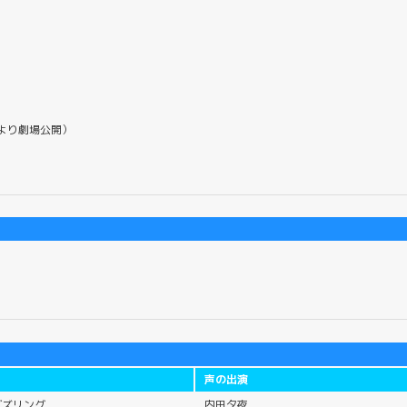
15より劇場公開）
声の出演
ゴズリング
内田夕夜