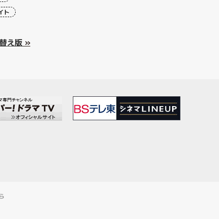
イト
替え版
»
ら