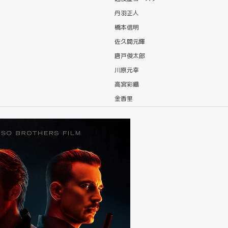
丹羽正人
橋本信明
佐久間元輝
唐戸俊太郎
川原元幸
高宮彩織
金香里