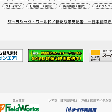
グレイマン
打越領一（演出）
高山美香（翻訳）
ＡＣクリエ
ジュラシック・ワールド／新たなる支配者 －日本語吹き
企画運営
レアな「日本語吹替」「声優」関連アイテムな