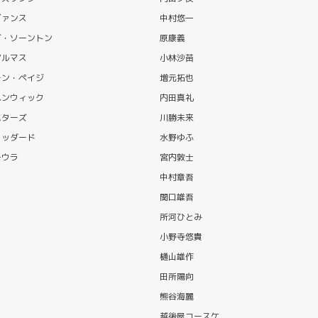
ヴァンス
中村悠一
ブ・ソーントン
原康義
アルマス
小林沙苗
ーン・ペイジ
増元拓也
ヘンウィック
内田真礼
バターズ
川勝未来
ウッダード
水野ゆふ
モウラ
宮内敦士
中村章吾
関口雄吾
所河ひとみ
小野寺悠貴
樋山雄作
田所陽向
熊谷海麗
越後屋コースケ