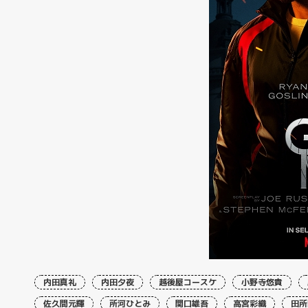
内田真礼
内田夕夜
越後屋コースケ
小野寺悠貴
佐久間元輝
所河ひとみ
関口雄吾
高宮彩織
田所