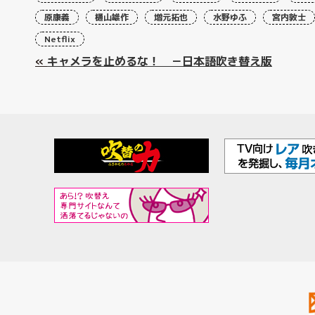
原康義
樋山雄作
増元拓也
水野ゆふ
宮内敦士
Netflix
«
キャメラを止めるな！ －日本語吹き替え版