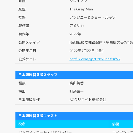
邦題
グレイマン
原題
The Gray Man
監督
アンソニー＆ジョー・ルッソ
製作国
アメリカ
製作年
2022年
公開メディア
Netflixにて独占配信（字幕版のみ7/
公開年月日
2022年7月22日（金）
公式サイト
netflix.com/jp/title/81160697
日本語吹替え版スタッフ
翻訳
高山美香
演出
打越領一
日本語版制作
ACクリエイト株式会社
日本語吹替え版キャスト
役名
俳優
シックス／コート・ジェントリー
ライアン・