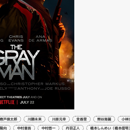
唐戸俊太郎
川勝未来
川原元幸
金香里
熊谷海麗
小林
陽向
中村章吾
中村悠一
丹羽正人
橋本しんめい（橋本信明