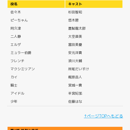
役名
キャスト
佐々木
杉田智和
ピーちゃん
悠木碧
阿久津
置鮎龍太郎
二人静
大空直美
エルザ
富田美憂
ミュラー伯爵
安元洋貴
フレンチ
浪川大輔
マクシミリアン
岸尾だいすけ
カイ
梶原岳人
騎士
宮城一貴
アイドル
羊宮妃那
少年
佐藤はな
↑ページTOPへもどる