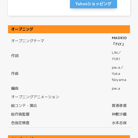
Yahooショッピング
オープニング
MADKID
オープニングテーマ
「FLY」
LIN／
作詞
YUKI
pw.a／
作曲
Yuka
Niiyama
編曲
pw.a
オープニングアニメーション
絵コンテ・演出
箕浦孝徳
総作画監督
仲敷沙織
色指定検査
水本志保