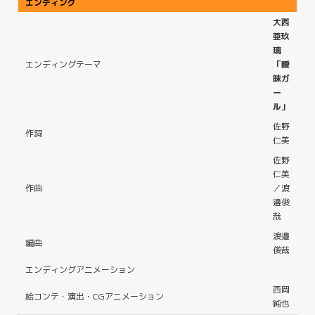
エンディング
大西
亜玖
璃
エンディングテーマ
「曖
昧ガ
ー
ル」
佐野
作詞
仁美
佐野
仁美
作曲
／渡
邉俊
哉
渡邉
編曲
俊哉
エンディングアニメーション
西岡
絵コンテ・演出・CGアニメーション
純也