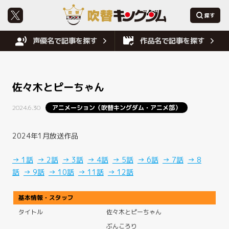
声優名で記事を探す
作品名で記事を探す
佐々木とピーちゃん
2024.6.30
アニメーション（吹替キングダム・アニメ部）
2024年1月放送作品
→ 1話
→ 2話
→ 3話
→ 4話
→ 5話
→ 6話
→ 7話
→ 8
話
→ 9話
→ 10話
→ 11話
→ 12話
基本情報・スタッフ
タイトル
佐々木とピーちゃん
ぶんころり