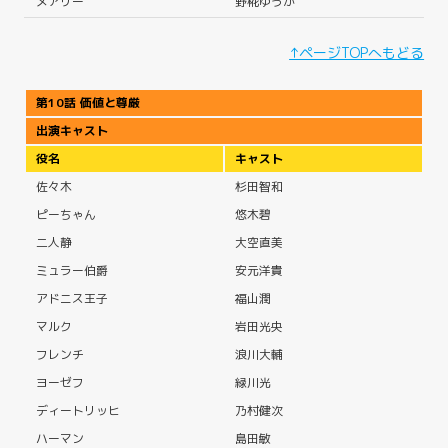
メアリー
野椛ゆうか
↑ページTOPへもどる
第10話 価値と尊厳
出演キャスト
役名
キャスト
佐々木
杉田智和
ピーちゃん
悠木碧
二人静
大空直美
ミュラー伯爵
安元洋貴
アドニス王子
福山潤
マルク
岩田光央
フレンチ
浪川大輔
ヨーゼフ
緑川光
ディートリッヒ
乃村健次
ハーマン
島田敏