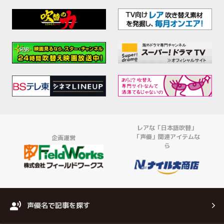
レアな「日本語吹替」
「声優」関連アイテムな
企画運営
ら
声優名で記事を探す