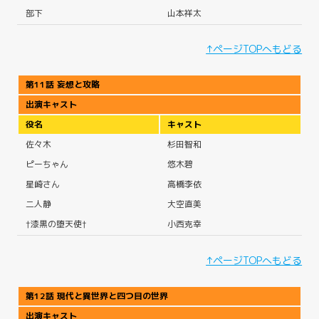
部下
山本祥太
↑ページTOPへもどる
第11話 妄想と攻略
出演キャスト
役名
キャスト
佐々木
杉田智和
ピーちゃん
悠木碧
星崎さん
高橋李依
二人静
大空直美
†漆黒の堕天使†
小西克幸
↑ページTOPへもどる
第12話 現代と異世界と四つ目の世界
出演キャスト