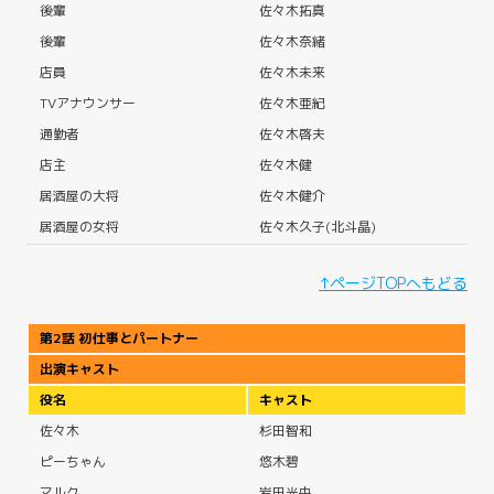
後輩
佐々木拓真
後輩
佐々木奈緒
店員
佐々木未来
TVアナウンサー
佐々木亜紀
通勤者
佐々木啓夫
店主
佐々木健
居酒屋の大将
佐々木健介
居酒屋の女将
佐々木久子(北斗晶)
↑ページTOPへもどる
第2話 初仕事とパートナー
出演キャスト
役名
キャスト
佐々木
杉田智和
ピーちゃん
悠木碧
マルク
岩田光央