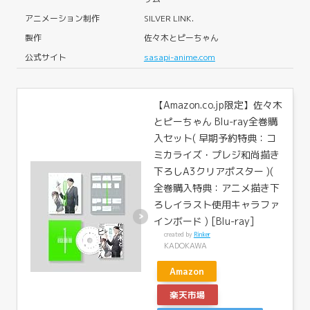
アニメーション制作
SILVER LINK.
製作
佐々木とピーちゃん
公式サイト
sasapi-anime.com
【Amazon.co.jp限定】佐々木
とピーちゃん Blu-ray全巻購
入セット( 早期予約特典：コ
ミカライズ・プレジ和尚描き
下ろしA3クリアポスター )(
全巻購入特典：アニメ描き下
ろしイラスト使用キャラファ
インボード ) [Blu-ray]
created by
Rinker
KADOKAWA
Amazon
楽天市場