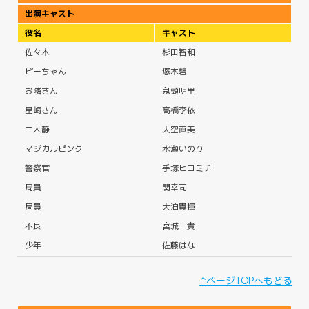
出演キャスト
役名
キャスト
佐々木
杉田智和
ピーちゃん
悠木碧
お隣さん
鬼頭明里
星崎さん
高橋李依
二人静
大空直美
マジカルピンク
水瀬いのり
警察官
手塚ヒロミチ
局員
関幸司
局員
大泊貴揮
不良
宮城一貴
少年
佐藤はな
↑ページTOPへもどる