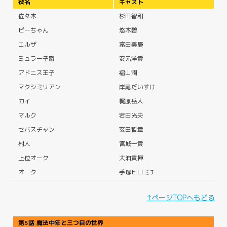
役名
キャスト
佐々木
杉田智和
ピーちゃん
悠木碧
エルザ
富田美憂
ミュラー子爵
安元洋貴
アドニス王子
福山潤
マクシミリアン
岸尾だいすけ
カイ
梶原岳人
マルク
岩田光央
セバスチャン
玄田哲章
村人
宮城一貴
上位オーク
大泊貴揮
オーク
手塚ヒロミチ
↑ページTOPへもどる
第5話 魔法中年と三つ目の世界