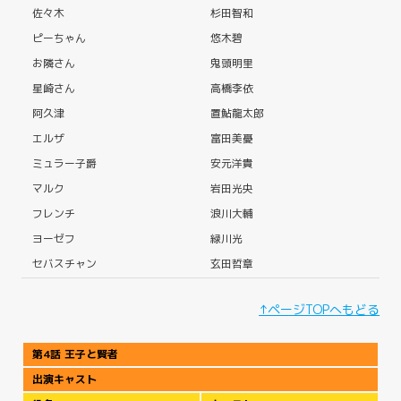
佐々木
杉田智和
ピーちゃん
悠木碧
お隣さん
鬼頭明里
星崎さん
高橋李依
阿久津
置鮎龍太郎
エルザ
富田美憂
ミュラー子爵
安元洋貴
マルク
岩田光央
フレンチ
浪川大輔
ヨーゼフ
緑川光
セバスチャン
玄田哲章
↑ページTOPへもどる
第4話 王子と賢者
出演キャスト