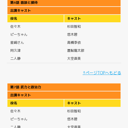
第6話 面談と接待
出演キャスト
役名
キャスト
佐々木
杉田智和
ピーちゃん
悠木碧
星崎さん
高橋李依
阿久津
置鮎龍太郎
二人静
大空直美
↑ページTOPへもどる
第7話 武力と政治力
出演キャスト
役名
キャスト
佐々木
杉田智和
ピーちゃん
悠木碧
二人静
大空直美