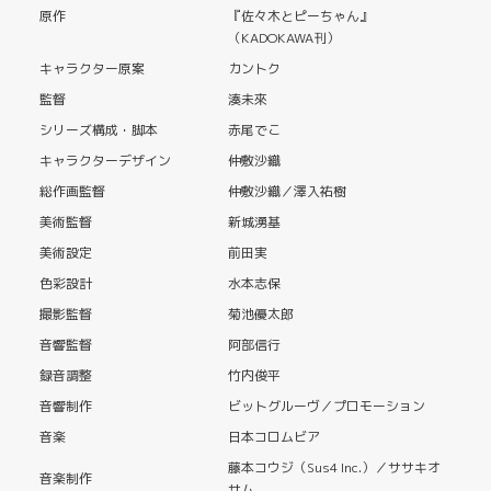
原作
『佐々木とピーちゃん』
（KADOKAWA刊）
キャラクター原案
カントク
監督
湊未來
シリーズ構成・脚本
赤尾でこ
キャラクターデザイン
仲敷沙織
総作画監督
仲敷沙織／澤入祐樹
美術監督
新城湧基
美術設定
前田実
色彩設計
水本志保
撮影監督
菊池優太郎
音響監督
阿部信行
録音調整
竹内俊平
音響制作
ビットグルーヴ／プロモーション
音楽
日本コロムビア
藤本コウジ（Sus4 Inc.）／ササキオ
音楽制作
サム