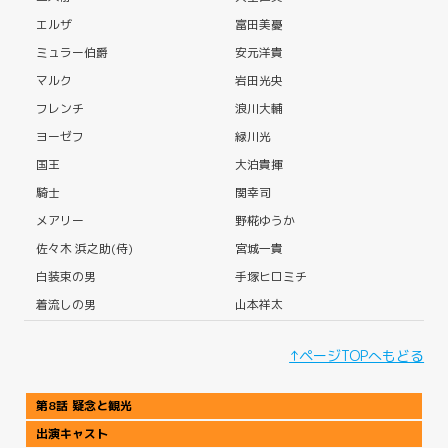
エルザ
富田美憂
ミュラー伯爵
安元洋貴
マルク
岩田光央
フレンチ
浪川大輔
ヨーゼフ
緑川光
国王
大泊貴揮
騎士
関幸司
メアリー
野椛ゆうか
佐々木 浜之助(侍)
宮城一貴
白装束の男
手塚ヒロミチ
着流しの男
山本祥太
↑ページTOPへもどる
第8話 疑念と観光
出演キャスト