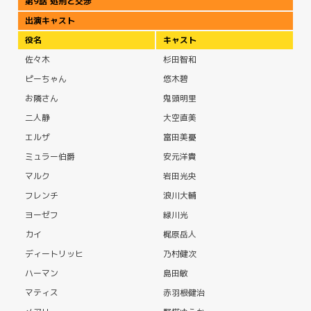
第9話 処刑と交渉
出演キャスト
役名
キャスト
佐々木
杉田智和
ピーちゃん
悠木碧
お隣さん
鬼頭明里
二人静
大空直美
エルザ
富田美憂
ミュラー伯爵
安元洋貴
マルク
岩田光央
フレンチ
浪川大輔
ヨーゼフ
緑川光
カイ
梶原岳人
ディートリッヒ
乃村健次
ハーマン
島田敏
マティス
赤羽根健治