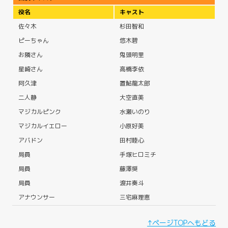
役名
キャスト
佐々木
杉田智和
ピーちゃん
悠木碧
お隣さん
鬼頭明里
星崎さん
高橋李依
阿久津
置鮎龍太郎
二人静
大空直美
マジカルピンク
水瀬いのり
マジカルイエロー
小原好美
アバドン
田村睦心
局員
手塚ヒロミチ
局員
藤澤奨
局員
渡井奏斗
アナウンサー
三宅麻理恵
↑ページTOPへもどる