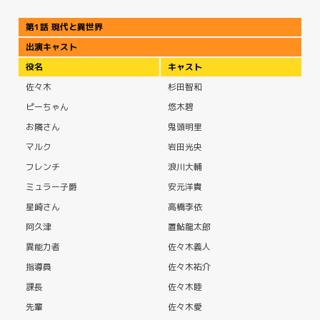
第1話 現代と異世界
出演キャスト
役名
キャスト
佐々木
杉田智和
ピーちゃん
悠木碧
お隣さん
鬼頭明里
マルク
岩田光央
フレンチ
浪川大輔
ミュラー子爵
安元洋貴
星崎さん
高橋李依
阿久津
置鮎龍太郎
異能力者
佐々木義人
指導員
佐々木祐介
課長
佐々木睦
先輩
佐々木愛