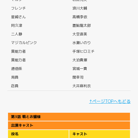
フレンチ
浪川大輔
星崎さん
高橋李依
阿久津
置鮎龍太郎
二人静
大空直美
マジカルピンク
水瀬いのり
異能力者
手塚ヒロミチ
異能力者
大泊貴揮
通信係
宮城一貴
局員
関幸司
店員
大井麻利衣
↑ページTOPへもどる
第3話 戦とお嬢様
出演キャスト
役名
キャスト