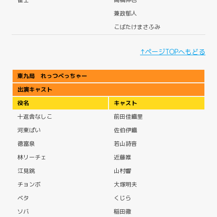
兼政郁人
こばたけまさふみ
↑ページTOPへもどる
東九局 れっつべっちゃー
出演キャスト
役名
キャスト
十返舎なしこ
前田佳織里
河東ぱい
佐伯伊織
徳富泉
若山詩音
林リーチェ
近藤唯
江見跳
山村響
チョンボ
大塚明夫
ベタ
くじら
ソバ
稲田徹