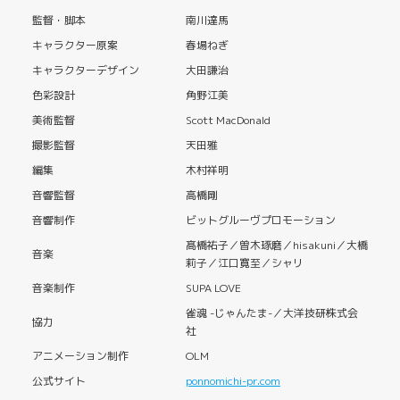
監督・脚本
南川達馬
キャラクター原案
春場ねぎ
キャラクターデザイン
大田謙治
色彩設計
角野江美
美術監督
Scott MacDonald
撮影監督
天田雅
編集
木村祥明
音響監督
高橋剛
音響制作
ビットグルーヴプロモーション
髙橋祐子／曽木琢磨／hisakuni／大橋
音楽
莉子／江口寛至／シャリ
音楽制作
SUPA LOVE
雀魂 -じゃんたま-／大洋技研株式会
協力
社
アニメーション制作
OLM
公式サイト
ponnomichi-pr.com