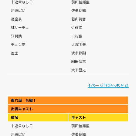
十返舎なしこ
前田佳織里
河東ぱい
佐伯伊織
徳富泉
若山詩音
林リーチェ
近藤唯
江見跳
山村響
チョンボ
大塚明夫
雀士
波多野翔
細田健太
大下昌之
↑ページTOPへもどる
東六局 合宿！
出演キャスト
役名
キャスト
十返舎なしこ
前田佳織里
河東ぱい
佐伯伊織