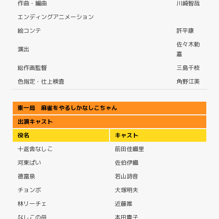
作曲・編曲
川崎智哉
エンディングアニメーション
絵コンテ
許平康
佐々木勅
演出
嘉
総作画監督
三島千枝
色指定・仕上検査
角野江美
東一局 麻雀をやるしかなしこちゃん
出演キャスト
役名
キャスト
十返舎なしこ
前田佳織里
河東ぱい
佐伯伊織
徳富泉
若山詩音
チョンボ
大塚明夫
林リーチェ
近藤唯
なしこの母
本田貴子