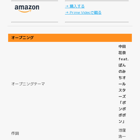
→ 購入する
→ Prime Videoで観る
オープニング
中田
花奈
feat.
ぽん
のみ
ちオ
オープニングテーマ
ール
スタ
ーズ
「ポ
ンポ
ポポ
ン」
池窪
作詞
浩一