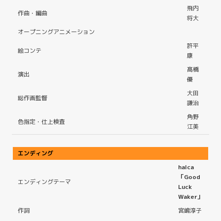
飛内
作曲・編曲
将大
オープニングアニメーション
許平
絵コンテ
康
髙橋
演出
優
大田
総作画監督
謙治
角野
色指定・仕上検査
江美
エンディング
halca
「Good
エンディングテーマ
Luck
Waker」
作詞
宮嶋淳子