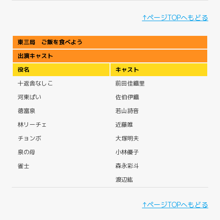
↑ページTOPへもどる
東三局 ご飯を食べよう
出演キャスト
役名
キャスト
十返舎なしこ
前田佳織里
河東ぱい
佐伯伊織
徳富泉
若山詩音
林リーチェ
近藤唯
チョンボ
大塚明夫
泉の母
小林優子
雀士
森永彩斗
渡辺紘
↑ページTOPへもどる