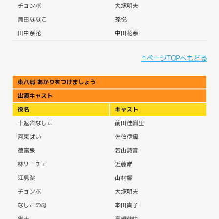
チョンボ
大塚明夫
局田ななこ
孫悦
田中奈花
中田花奈
↑ページTOPへもどる
東八局 あかりをつけましょう
出演キャスト
役名
キャスト
十返舎なしこ
前田佳織里
河東ぱい
佐伯伊織
徳富泉
若山詩音
林リーチェ
近藤唯
江見跳
山村響
チョンボ
大塚明夫
なしこの母
本田貴子
雀士
高橋伸也