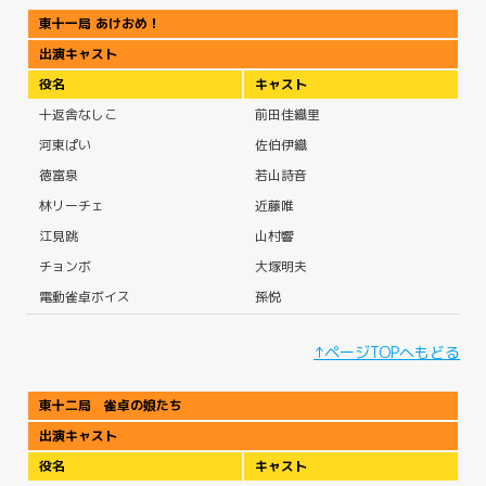
東十一局 あけおめ！
出演キャスト
役名
キャスト
十返舎なしこ
前田佳織里
河東ぱい
佐伯伊織
徳富泉
若山詩音
林リーチェ
近藤唯
江見跳
山村響
チョンボ
大塚明夫
電動雀卓ボイス
孫悦
↑ページTOPへもどる
東十二局 雀卓の娘たち
出演キャスト
役名
キャスト