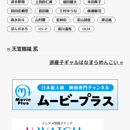
波多野翔
上別府仁資
細田健太
本田貴子
前田佳織里
前田雄
三村ゆうな
森嶋優花
森永彩斗
山村響
若林佑
若山詩音
渡辺紘
ぽんのみち
IIS-P
南川達馬
OLM
«
天官賜福 貮
道産子ギャルはなまらめんこい
»