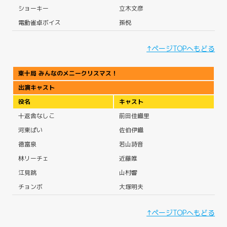
ショーキー
立木文彦
電動雀卓ボイス
孫悦
↑ページTOPへもどる
東十局 みんなのメニークリスマス！
出演キャスト
役名
キャスト
十返舎なしこ
前田佳織里
河東ぱい
佐伯伊織
徳富泉
若山詩音
林リーチェ
近藤唯
江見跳
山村響
チョンボ
大塚明夫
↑ページTOPへもどる