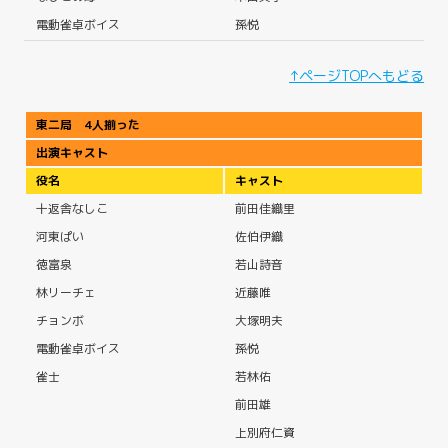
電動雀卓ボイス
孫悦
↑ページTOPへもどる
東二局 4人揃った
出演キャスト
役名
キャスト
十返舎なしこ
前田佳織里
河東ぱい
佐伯伊織
徳富泉
若山詩音
林リーチェ
近藤唯
チョンボ
大塚明夫
電動雀卓ボイス
孫悦
雀士
若林佑
前田雄
上別府仁資