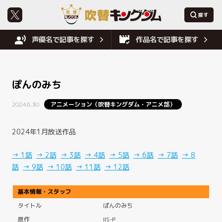
声優名で記事を探す
作品名で記事を探す
ぽんのみち
2024.6.30
アニメーション（吹替キングダム・アニメ部）
2024年1月放送作品
→ 1話
→ 2話
→ 3話
→ 4話
→ 5話
→ 6話
→ 7話
→ 8
話
→ 9話
→ 10話
→ 11話
→ 12話
基本情報・スタッフ
タイトル
ぽんのみち
原作
IIS-P