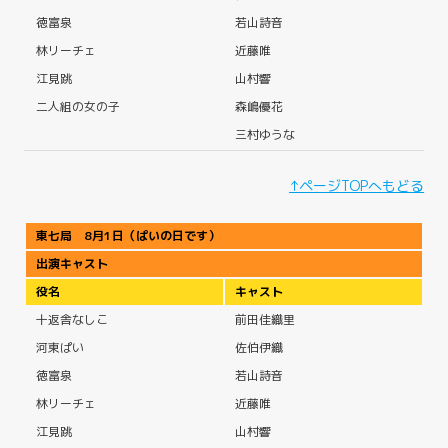
徳富泉
若山詩音
林リーチェ
近藤唯
江見跳
山村響
二人組の女の子
森嶋優花
三村ゆうな
↑ページTOPへもどる
東七局 8月1日（ぱいの日です）
出演キャスト
役名
キャスト
十返舎なしこ
前田佳織里
河東ぱい
佐伯伊織
徳富泉
若山詩音
林リーチェ
近藤唯
江見跳
山村響