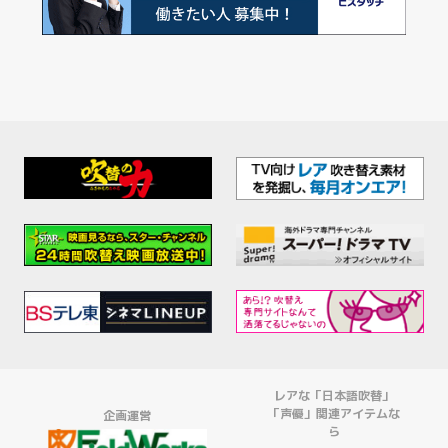
レアな「日本語吹替」
「声優」関連アイテムな
企画運営
ら