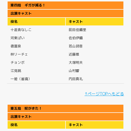
東四局 ギガが減る！
出演キャスト
役名
キャスト
十返舎なしこ
前田佳織里
河東ぱい
佐伯伊織
徳富泉
若山詩音
林リーチェ
近藤唯
チョンボ
大塚明夫
江見跳
山村響
一姫（雀魂）
内田真礼
↑ページTOPへもどる
東五局 奴がきた！
出演キャスト
役名
キャスト