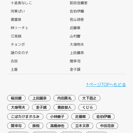
十返舎なしこ
前田佳織里
河東ぱい
佐伯伊織
徳富泉
若山詩音
林リーチェ
近藤唯
江見跳
山村響
チョンボ
大塚明夫
謎の女の子
上田麗奈
古田
関幸司
土屋
金子誠
↑ページTOPへもどる
稲田徹
上田麗奈
内田真礼
大下昌之
大塚明夫
金子誠
兼政郁人
くじら
こばたけまさふみ
小林優子
近藤唯
佐伯伊織
関幸司
孫悦
高橋伸也
立木文彦
中田花奈