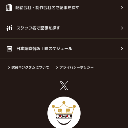
配給会社・制作会社名で記事を探す
スタッフ名で記事を探す
日本語吹替版上映スケジュール
吹替キングダムについて
プライバシーポリシー