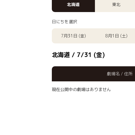
北海道
東北
日にちを選択
7月31日 (金)
8月1日 (土)
北海道 / 7/31 (金)
劇場名 / 住所
現在公開中の劇場はありません