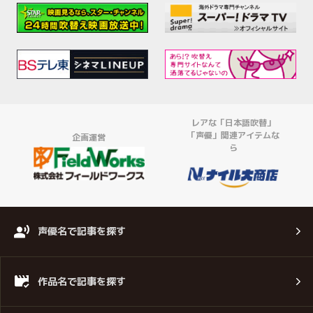
レアな「日本語吹替」
「声優」関連アイテムな
企画運営
ら
声優名で記事を探す
作品名で記事を探す