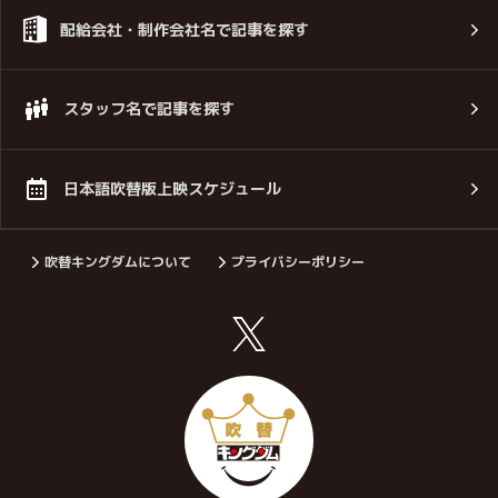
配給会社・制作会社名で記事を探す
スタッフ名で記事を探す
日本語吹替版上映スケジュール
吹替キングダムについて
プライバシーポリシー