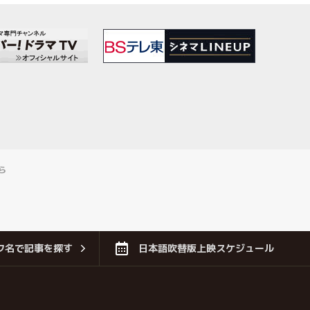
ら
フ名で記事を探す
日本語吹替版上映スケジュール