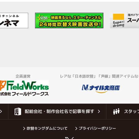
企画運営
レアな「日本語吹替」「声優」関連アイテムな
配給会社・制作会社名で記事を探す
スタッ
吹替キングダムについて
プライバシーポリシー