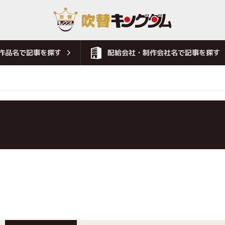
作品名で記事を探す
配給会社・制作会社名で記事を探す