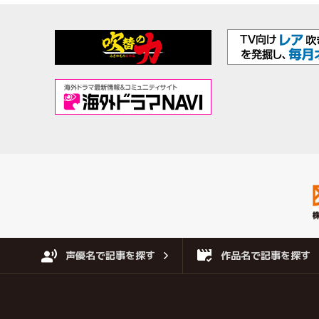
声優名で記事を探す
作品名で記事を探す