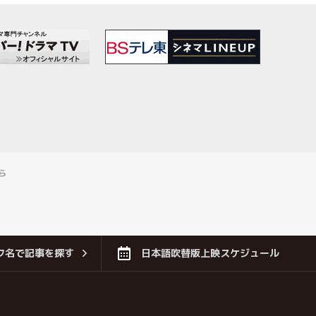
ら
フ名で記事を探す
日本語吹替版上映スケジュール