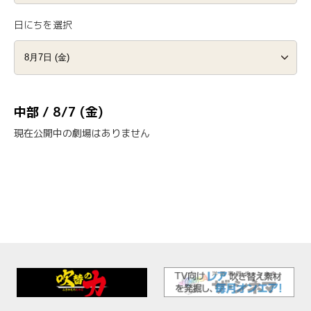
日にちを選択
中部 / 8/7 (金)
現在公開中の劇場はありません