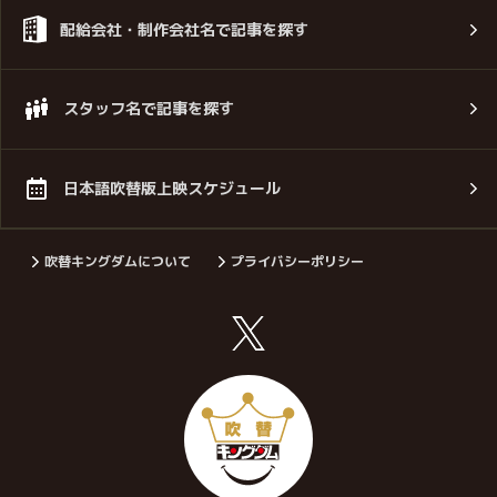
配給会社・制作会社名で記事を探す
スタッフ名で記事を探す
日本語吹替版上映スケジュール
吹替キングダムについて
プライバシーポリシー