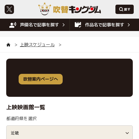
声優名で記事を探す
作品名で記事を探す
上映スケジュール
吹替案内ページへ
上映映画館一覧
都道府県を選択