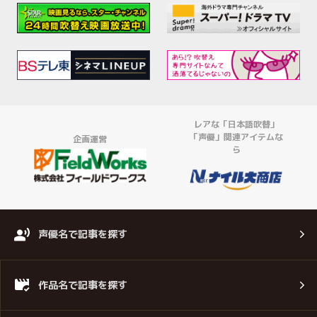
レアな「日本語吹替」
「声優」関連アイテムな
企画運営
ら
声優名で記事を探す
作品名で記事を探す