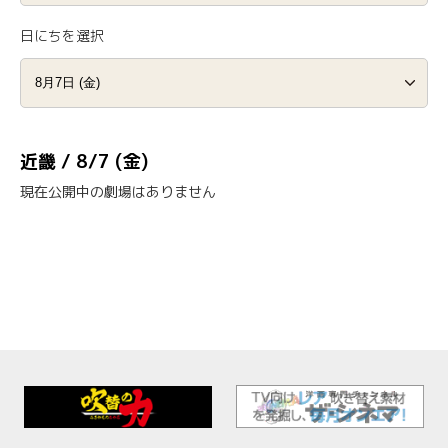
日にちを選択
近畿 / 8/7 (金)
現在公開中の劇場はありません