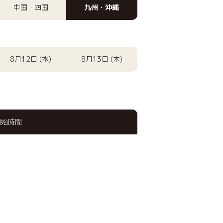
中国・四国
九州・沖縄
8月12日 (水)
8月13日 (木)
開始時間