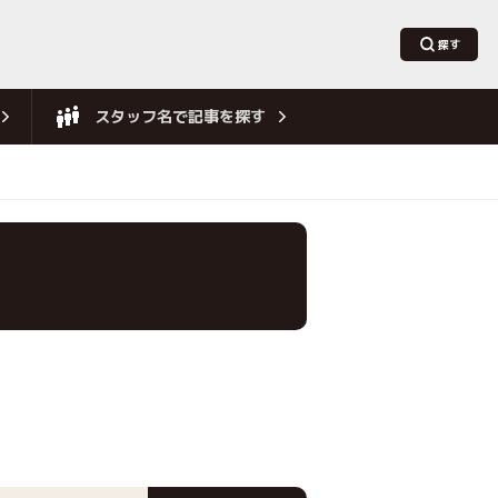
スタッフ名で記事を探す