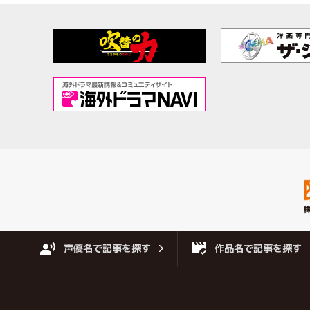
声優名で記事を探す
作品名で記事を探す