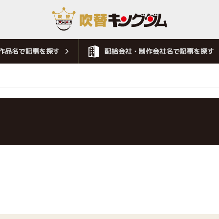
作品名で記事を探す
配給会社・制作会社名で記事を探す