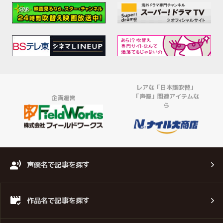
レアな「日本語吹替」
「声優」関連アイテムな
企画運営
ら
声優名で記事を探す
作品名で記事を探す