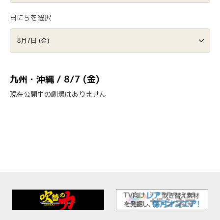
日にちを選択
九州・沖縄 / 8/7 (金)
現在公開中の劇場はありません