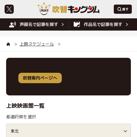
声優名で記事を探す
作品名で記事を探す
上映スケジュール
吹替案内ページへ
上映映画館一覧
都道府県を選択