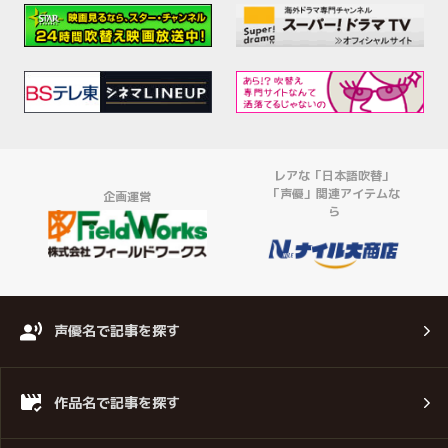
レアな「日本語吹替」
「声優」関連アイテムな
企画運営
ら
声優名で記事を探す
作品名で記事を探す