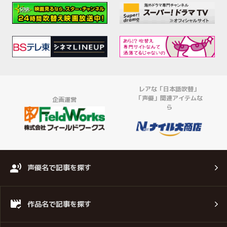
レアな「日本語吹替」
「声優」関連アイテムな
企画運営
ら
声優名で記事を探す
作品名で記事を探す