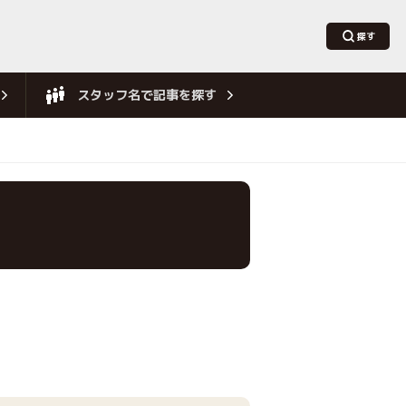
スタッフ名で記事を探す