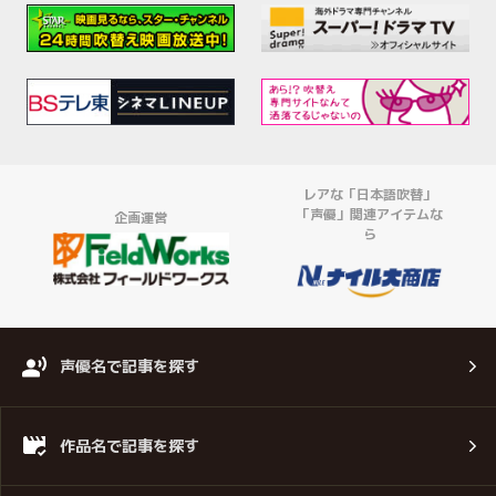
レアな「日本語吹替」
「声優」関連アイテムな
企画運営
ら
声優名で記事を探す
作品名で記事を探す