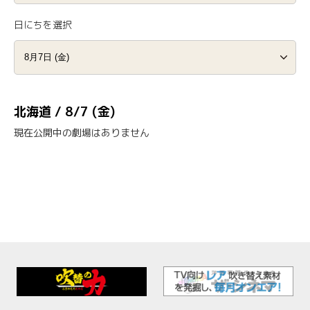
日にちを選択
北海道 / 8/7 (金)
現在公開中の劇場はありません