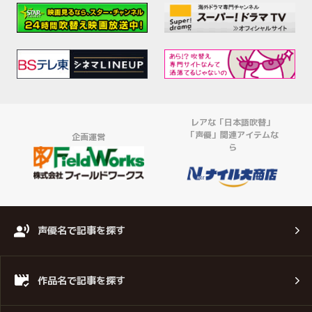
レアな「日本語吹替」
「声優」関連アイテムな
企画運営
ら
声優名で記事を探す
作品名で記事を探す