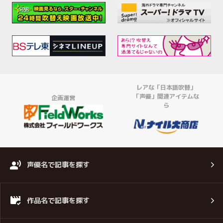
レアな「日本語吹替」
「声優」関連アイテムな
企画運営
ら
声優名で記事を探す
作品名で記事を探す