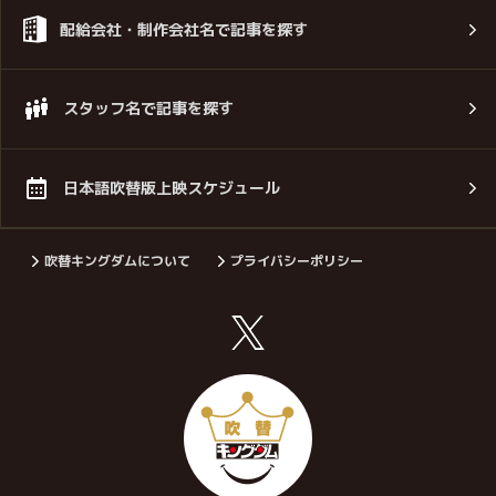
配給会社・制作会社名で記事を探す
スタッフ名で記事を探す
日本語吹替版上映スケジュール
吹替キングダムについて
プライバシーポリシー