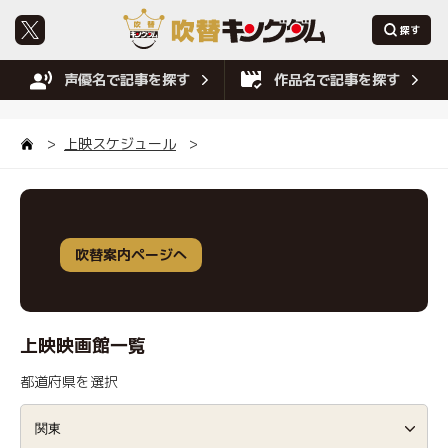
声優名で記事を探す
作品名で記事を探す
上映スケジュール
吹替案内ページへ
上映映画館一覧
都道府県を選択