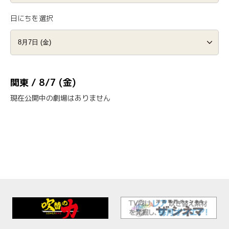
日にちを選択
関東 / 8/7 (金)
現在公開中の劇場はありません