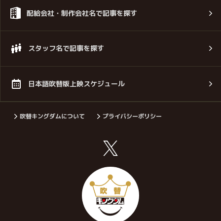
配給会社・制作会社名で記事を探す
スタッフ名で記事を探す
日本語吹替版上映スケジュール
吹替キングダムについて
プライバシーポリシー