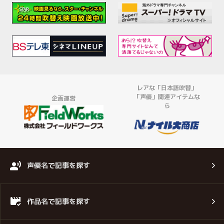
レアな「日本語吹替」
「声優」関連アイテムな
企画運営
ら
声優名で記事を探す
作品名で記事を探す