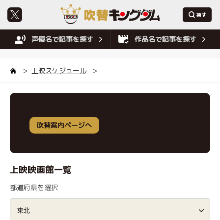
声優名で記事を探す
作品名で記事を探す
上映スケジュール
吹替案内ページへ
上映映画館一覧
都道府県を選択