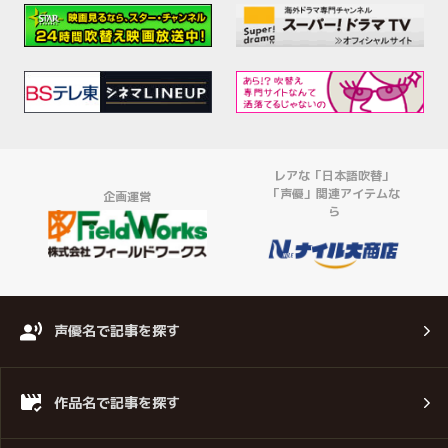
レアな「日本語吹替」
「声優」関連アイテムな
企画運営
ら
声優名で記事を探す
作品名で記事を探す