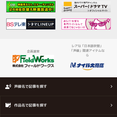
レアな「日本語吹替」
「声優」関連アイテムな
企画運営
ら
声優名で記事を探す
作品名で記事を探す