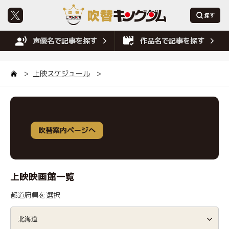
声優名で記事を探す
作品名で記事を探す
上映スケジュール
吹替案内ページへ
上映映画館一覧
都道府県を選択