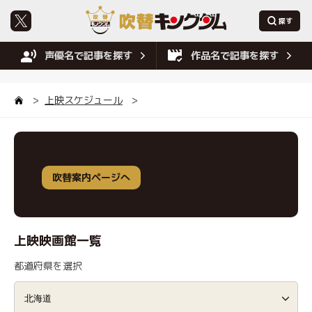
声優名で記事を探す
作品名で記事を探す
上映スケジュール
吹替案内ページへ
上映映画館一覧
都道府県を選択