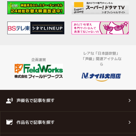
レアな「日本語吹替」
「声優」関連アイテムな
企画運営
ら
声優名で記事を探す
作品名で記事を探す