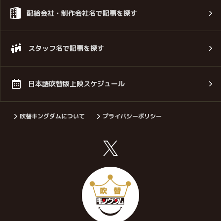
配給会社・制作会社名で記事を探す
スタッフ名で記事を探す
日本語吹替版上映スケジュール
吹替キングダムについて
プライバシーポリシー