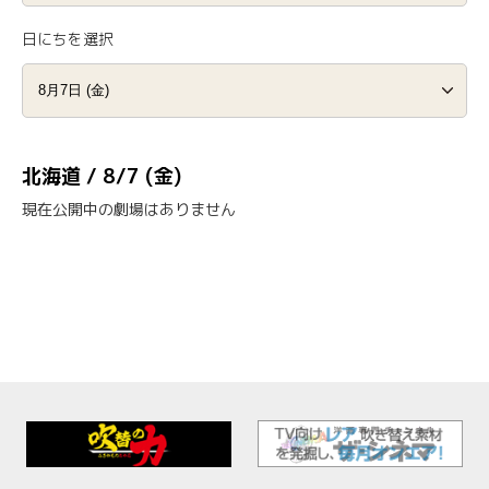
日にちを選択
北海道 / 8/7 (金)
現在公開中の劇場はありません