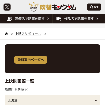
声優名で記事を探す
作品名で記事を探す
上映スケジュール
吹替案内ページへ
上映映画館一覧
都道府県を選択