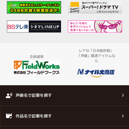
レアな「日本語吹替」
「声優」関連アイテムな
企画運営
ら
声優名で記事を探す
作品名で記事を探す