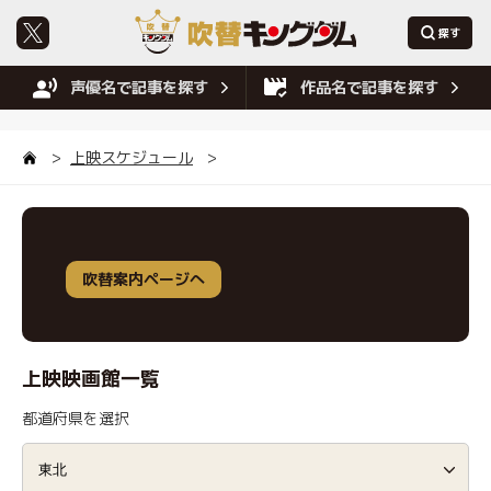
声優名で記事を探す
作品名で記事を探す
上映スケジュール
吹替案内ページへ
上映映画館一覧
都道府県を選択