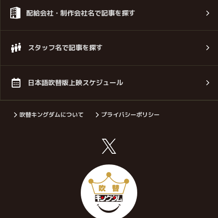
配給会社・制作会社名で記事を探す
スタッフ名で記事を探す
日本語吹替版上映スケジュール
吹替キングダムについて
プライバシーポリシー