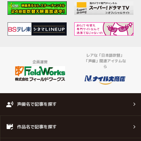
レアな「日本語吹替」
「声優」関連アイテムな
企画運営
ら
声優名で記事を探す
作品名で記事を探す