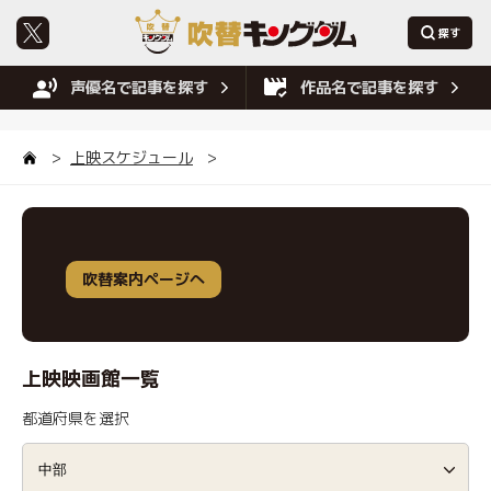
声優名で記事を探す
作品名で記事を探す
上映スケジュール
吹替案内ページへ
上映映画館一覧
都道府県を選択