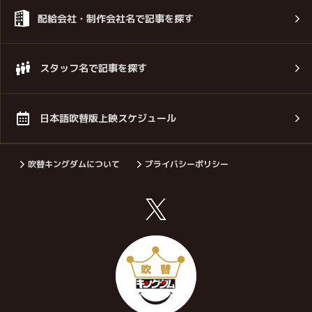
配給会社・制作会社名で記事を探す
スタッフ名で記事を探す
日本語吹替版上映スケジュール
吹替キングダムについて
プライバシーポリシー