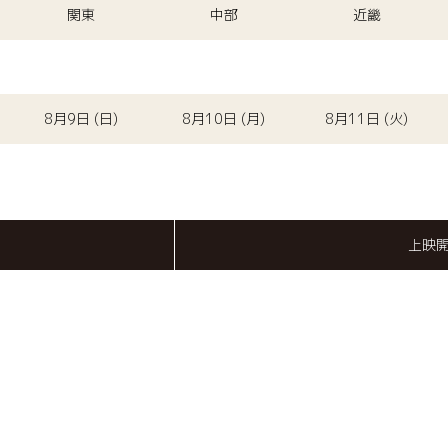
関東
中部
近畿
8月9日 (日)
8月10日 (月)
8月11日 (火)
上映