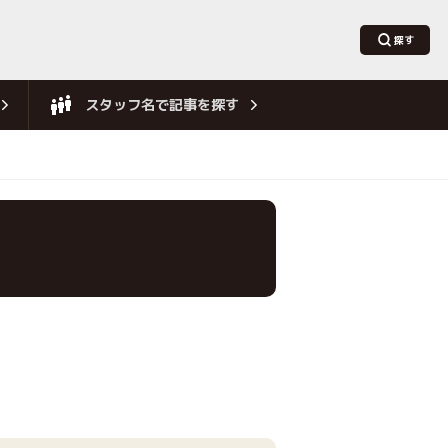
スタッフ名で記事を探す