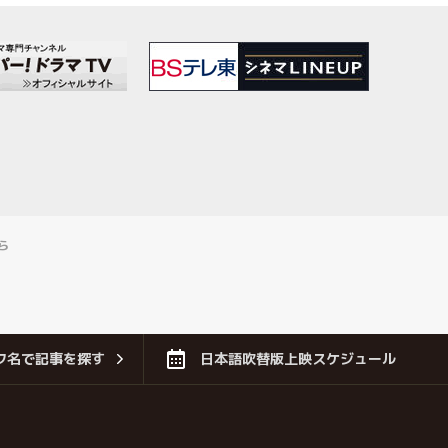
ら
フ名で記事を探す
日本語吹替版上映スケジュール