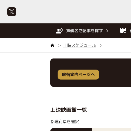
声優名で記事を探す
上映スケジュール
吹替案内ページへ
上映映画館一覧
都道府県を選択