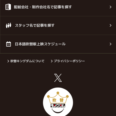
配給会社・制作会社名で記事を探す
スタッフ名で記事を探す
日本語吹替版上映スケジュール
吹替キングダムについて
プライバシーポリシー