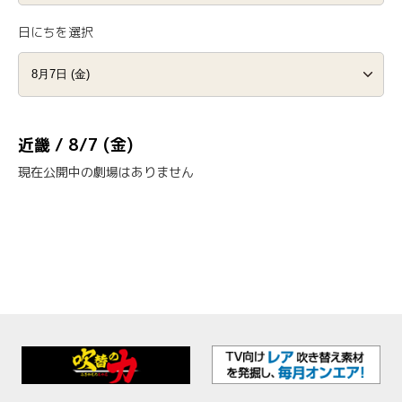
日にちを選択
近畿 / 8/7 (金)
現在公開中の劇場はありません