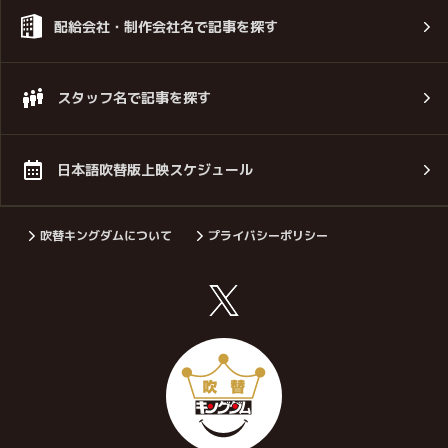
配給会社・制作会社名で記事を探す
スタッフ名で記事を探す
日本語吹替版上映スケジュール
吹替キングダムについて
プライバシーポリシー