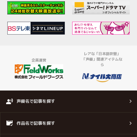
レアな「日本語吹替」
「声優」関連アイテムな
企画運営
ら
声優名で記事を探す
作品名で記事を探す