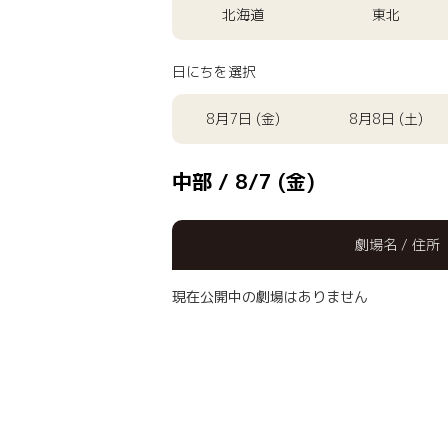
北海道
東北
日にちを選択
8月7日 (金)
8月8日 (土)
中部 / 8/7 (金)
劇場名 / 住所
現在公開中の劇場はありません