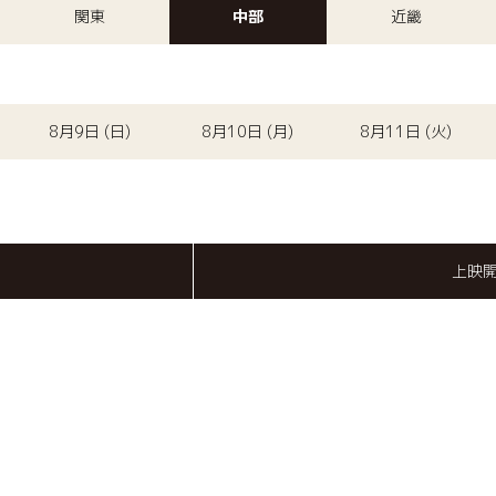
関東
中部
近畿
8月9日 (日)
8月10日 (月)
8月11日 (火)
上映