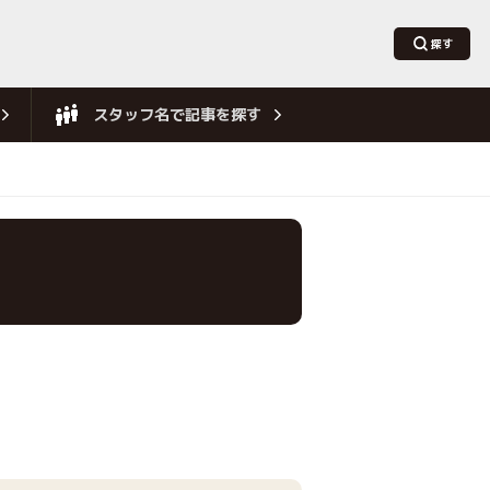
スタッフ名で記事を探す