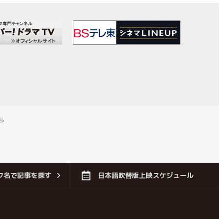
ら
フ名で記事を探す
日本語吹替版上映スケジュール