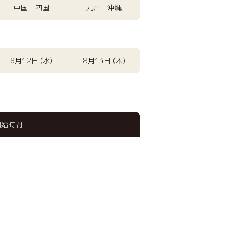
中国・四国
九州・沖縄
8月12日 (水)
8月13日 (木)
開始時間