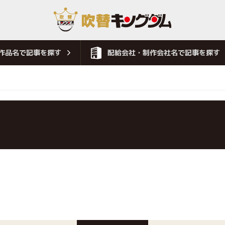
作品名で記事を探す
配給会社・制作会社名で記事を探す