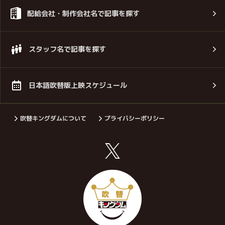
配給会社・制作会社名で記事を探す
スタッフ名で記事を探す
日本語吹替版上映スケジュール
吹替キングダムについて
プライバシーポリシー