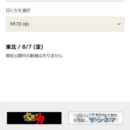
日にちを選択
東北 / 8/7 (金)
現在公開中の劇場はありません