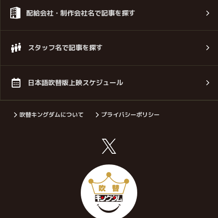
配給会社・制作会社名で記事を探す
スタッフ名で記事を探す
日本語吹替版上映スケジュール
吹替キングダムについて
プライバシーポリシー