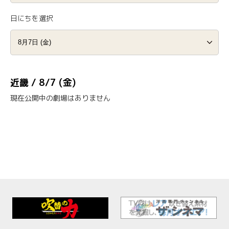
日にちを選択
近畿 / 8/7 (金)
現在公開中の劇場はありません