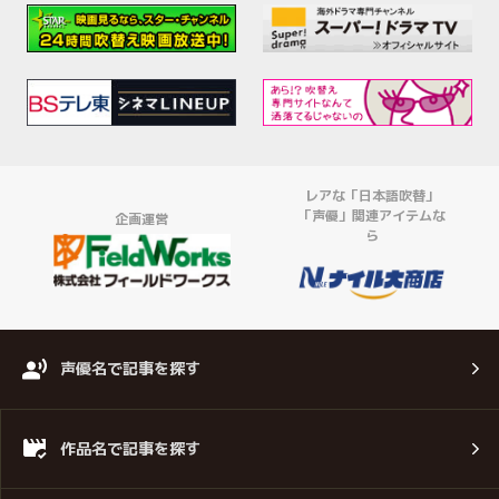
レアな「日本語吹替」
「声優」関連アイテムな
企画運営
ら
声優名で記事を探す
作品名で記事を探す