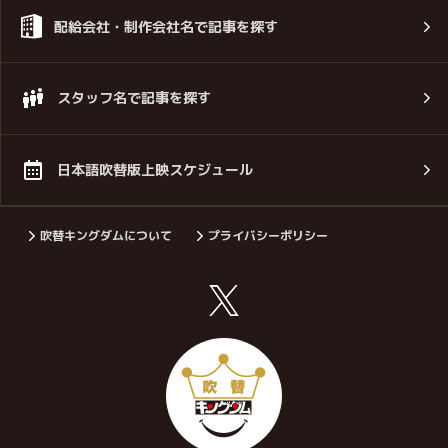
配給会社・制作会社名で記事を探す
スタッフ名で記事を探す
日本語吹替版上映スケジュール
吹替キングダムについて
プライバシーポリシー