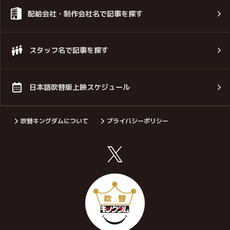
配給会社・制作会社名で記事を探す
スタッフ名で記事を探す
日本語吹替版上映スケジュール
吹替キングダムについて
プライバシーポリシー