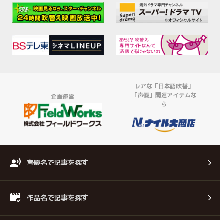
レアな「日本語吹替」
「声優」関連アイテムな
企画運営
ら
声優名で記事を探す
作品名で記事を探す