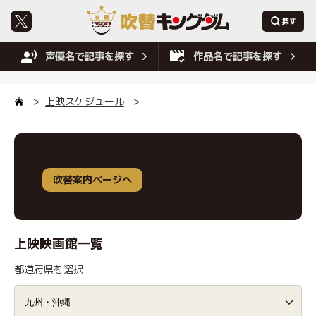
声優名で記事を探す
作品名で記事を探す
上映スケジュール
吹替案内ページへ
上映映画館一覧
都道府県を選択