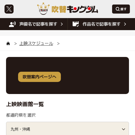
声優名で記事を探す
作品名で記事を探す
上映スケジュール
吹替案内ページへ
上映映画館一覧
都道府県を選択