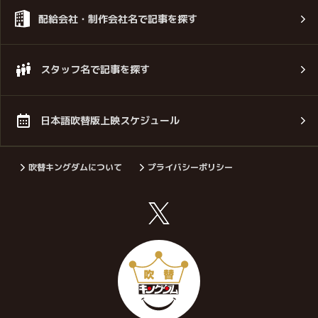
配給会社・制作会社名で記事を探す
スタッフ名で記事を探す
日本語吹替版上映スケジュール
吹替キングダムについて
プライバシーポリシー