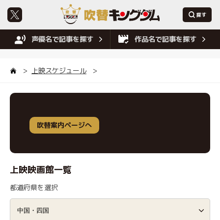
声優名で記事を探す
作品名で記事を探す
上映スケジュール
吹替案内ページへ
上映映画館一覧
都道府県を選択