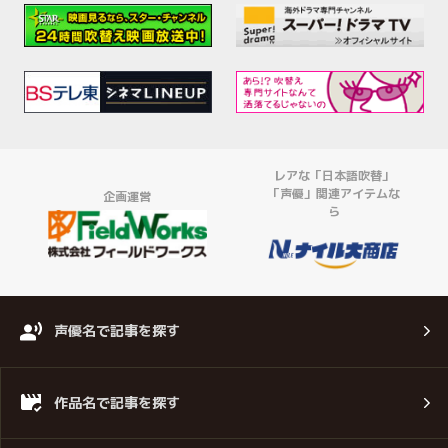
レアな「日本語吹替」
「声優」関連アイテムな
企画運営
ら
声優名で記事を探す
作品名で記事を探す