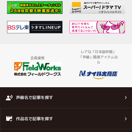
レアな「日本語吹替」
「声優」関連アイテムな
企画運営
ら
声優名で記事を探す
作品名で記事を探す